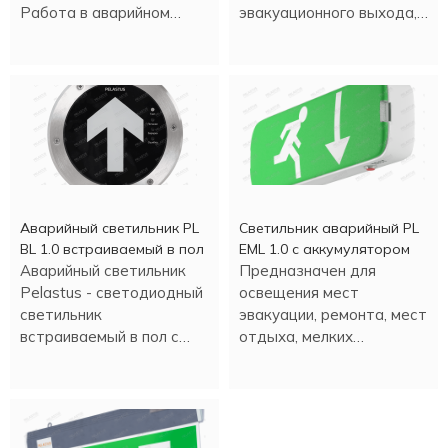
Работа в аварийном
эвакуационного выхода,
режиме - более трех
время аварийной работы
часов.
- 90 минут.
Аварийный светильник PL
Светильник аварийный PL
BL 1.0 встраиваемый в пол
EML 1.0 с аккумулятором
Аварийный светильник
Предназначен для
Pelastus - светодиодный
освещения мест
светильник
эвакуации, ремонта, мест
встраиваемый в пол с
отдыха, мелких
аккумулятором , в
строительных работ и
металлическом корпусе.
т.д. Настенная или
потолочная установка.