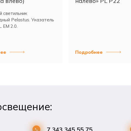
а влево)
налево» PL P22
й светильник
ный Pelastus. Указатель
 EM 2.0.
ее
Подробнее
освещение:
7 343 345 55 75