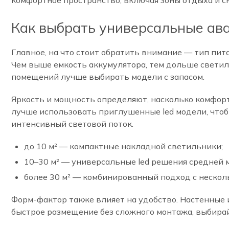
комфортное пространство, включая зоны отдыха и сн
Как выбрать универсальные ав
Главное, на что стоит обратить внимание — тип пи
Чем выше емкость аккумулятора, тем дольше светиль
помещений лучше выбирать модели с запасом.
Яркость и мощность определяют, насколько комфорт
лучше использовать приглушенные led модели, что
интенсивный световой поток.
до 10 м² — компактные накладной светильники;
10–30 м² — универсальные led решения средней 
более 30 м² — комбинированный подход с нескол
Форм-фактор также влияет на удобство. Настенные 
быстрое размещение без сложного монтажа, выбира