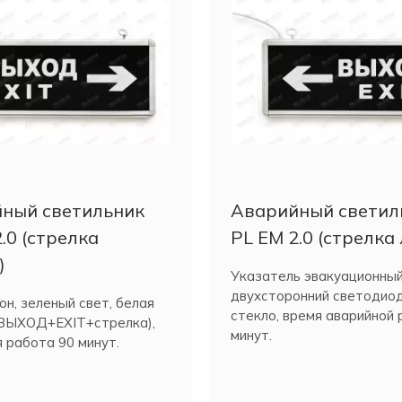
ный светильник
Аварийный светил
.0 (стрелка
PL EM 2.0 (стрелка
)
Указатель эвакуационны
двухсторонний светодиод
н, зеленый свет, белая
стекло, время аварийной
(ВЫХОД+EXIT+стрелка),
минут.
 работа 90 минут.