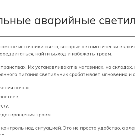
льные аварийные свети
номные источники света, которые автоматически включ
передвигаться, найти выход и избежать травм.
ранствах. Их устанавливают в магазинах, на складах, 
тоянного питания светильник срабатывает мгновенно и 
жения ночью;
ростоев;
оду;
редотвращения травм.
онтроль над ситуацией. Это не просто удобство, а эле