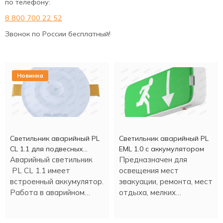
по телефону:
8 800 700 22 52
Звонок по России бесплатный!
Новинка
Светильник аварийный PL
Светильник аварийный PL
CL 1.1 для подвесных
EML 1.0 с аккумулятором
потолков
Аварийный светильник
Предназначен для
PL CL 1.1 имеет
освещения мест
встроенный аккумулятор.
эвакуации, ремонта, мест
Работа в аварийном
отдыха, мелких
режиме - более трех
строительных работ и
часов.
т.д. Настенная или