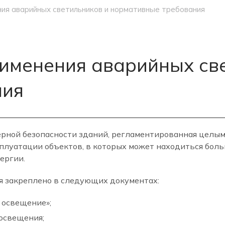
ия аварийных светильников и нормативные требования
именения аварийных св
ния
рной безопасности зданий, регламентированная целым 
сплуатации объектов, в которых может находиться бол
ергии.
я закреплено в следующих документах:
 освещение»;
освещения;