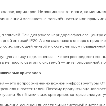
холлов, коридоров. Не защищают от влаги, но минимал
овышенной влажностью, запылённостью или прямыми с
 а задачей. Так, для узкого коридора офисного центра
рной оптикой IP20. А для складского ангара с приот
5, со заливающей линзой и аккумулятором повышенной 
удущую логику подключения — через распределительн
 не просто светом, а системой — интегрированной, пр
 ключевых критериев
я — это вопрос жизненно важной инфраструктуры. От 
ерсонала и посетителей. Поэтому продукты оцениваютс
итуации. Вот 5 ключевых критериев, которые следует у
внимание, оснащён ли светильник системой внутренней