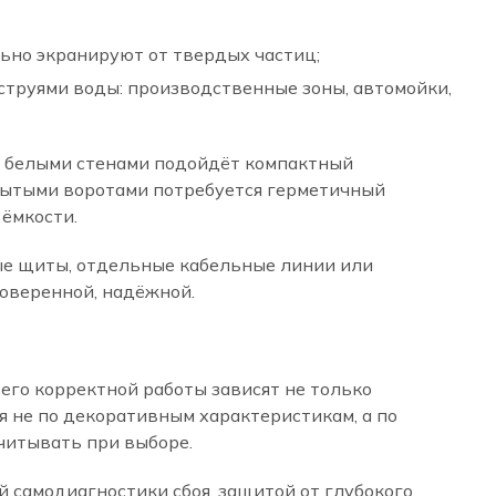
ьно экранируют от твердых частиц;
труями воды: производственные зоны, автомойки,
 с белыми стенами подойдёт компактный
крытыми воротами потребуется герметичный
ёмкости.
ые щиты, отдельные кабельные линии или
оверенной, надёжной.
его корректной работы зависят не только
я не по декоративным характеристикам, а по
читывать при выборе.
 самодиагностики сбоя, защитой от глубокого