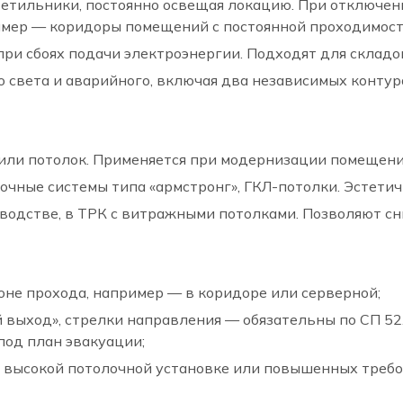
етильники, постоянно освещая локацию. При отключен
ример — коридоры помещений с постоянной проходимос
ри сбоях подачи электроэнергии. Подходят для складов
света и аварийного, включая два независимых контур
 или потолок. Применяется при модернизации помещени
чные системы типа «армстронг», ГКЛ-потолки. Эстетич
водстве, в ТРК с витражными потолками. Позволяют сн
оне прохода, например — в коридоре или серверной;
 выход», стрелки направления — обязательны по СП 52
под план эвакуации;
высокой потолочной установке или повышенных требов