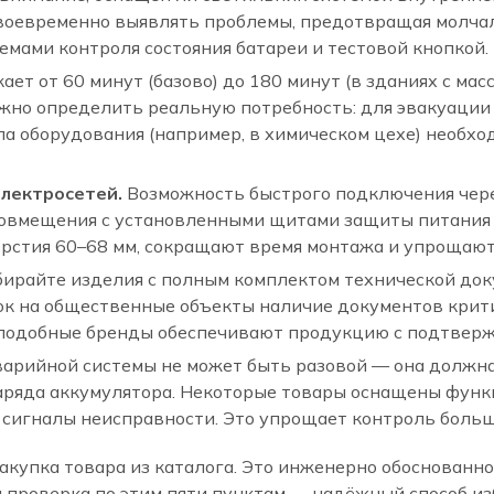
воевременно выявлять проблемы, предотвращая молчал
мами контроля состояния батареи и тестовой кнопкой.
ает от 60 минут (базово) до 180 минут (в зданиях с 
жно определить реальную потребность: для эвакуации 
а оборудования (например, в химическом цехе) необхо
лектросетей.
Возможность быстрого подключения чер
совмещения с установленными щитами защиты питания
рстия 60–68 мм, сокращают время монтажа и упрощают
ирайте изделия с полным комплектом технической доку
вок на общественные объекты наличие документов крит
и подобные бренды обеспечивают продукцию с подтвер
арийной системы не может быть разовой — она должна
заряда аккумулятора. Некоторые товары оснащены функц
 сигналы неисправности. Это упрощает контроль большо
акупка товара из каталога. Это инженерно обоснованн
ая проверка по этим пяти пунктам — надёжный способ и