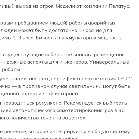
ивый выход из строя. Модели от компании Пелатус,
массовым пребыванием людей) работы аварийных
людей может быть достаточно 1 часа, но для
димы 2–3 часа. Ёмкость аккумулятора и мощность
ез существующие кабельные каналы, размещения
 — важные аспекты для инженеров. Универсальные
 работы.
ментации: паспорт, сертификат соответствия ТР ТС
ично — в противном случае светильники могут быть
ждённой нормативной историей.
 проводиться регулярно. Рекомендуется выбирать
ией автоматического самотестирования: раз в 30
го количества точек на объектах.
ое решение, которое интегрируется в общую систему
збежать дорогостоящих ошибок.