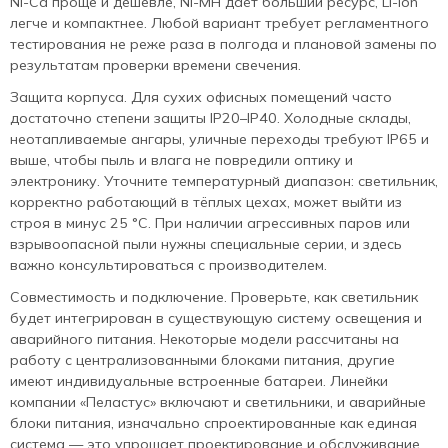
Ni-Cd проще и дешевле, Ni-MH даёт больший ресурс, Li-ion
легче и компактнее. Любой вариант требует регламентного
тестирования не реже раза в полгода и плановой замены по
результатам проверки времени свечения.
Защита корпуса. Для сухих офисных помещений часто
достаточно степени защиты IP20–IP40. Холодные склады,
неотапливаемые ангары, уличные переходы требуют IP65 и
выше, чтобы пыль и влага не повредили оптику и
электронику. Уточните температурный диапазон: светильник,
корректно работающий в тёплых цехах, может выйти из
строя в минус 25 °C. При наличии агрессивных паров или
взрывоопасной пыли нужны специальные серии, и здесь
важно консультироваться с производителем.
Совместимость и подключение. Проверьте, как светильник
будет интегрирован в существующую систему освещения и
аварийного питания. Некоторые модели рассчитаны на
работу с централизованными блоками питания, другие
имеют индивидуальные встроенные батареи. Линейки
компании «Пеластус» включают и светильники, и аварийные
блоки питания, изначально спроектированные как единая
система — это упрощает проектирование и обслуживание.