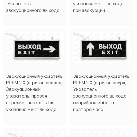
Указатель
указания мест выхода
эвакуационного выхода,
при эвакуации,
время аварийной работы
направления движения, а
- 90 минут.
также для
информационных целей.
Эвакуационный указатель
Эвакуационный указатель
PL EM 2.0 (стрелка вправо)
PL EM 2.0 (стрелка вверх)
Эвакуационный
Указатель
указатель, правая
эвакуационного выхода,
стрелка "выход". Для
аварийная работа
указания мест выхода
полтора часа.
при эвакуации, движении.