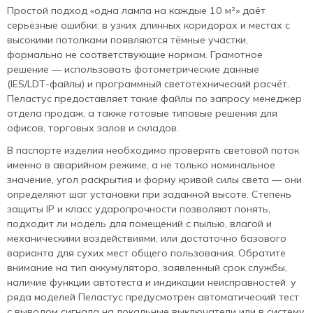
Простой подход «одна лампа на каждые 10 м²» даёт
серьёзные ошибки: в узких длинных коридорах и местах с
высокими потолками появляются тёмные участки,
формально не соответствующие нормам. Грамотное
решение — использовать фотометрические данные
(IES/LDT‑файлы) и программный светотехнический расчёт.
Пеластус предоставляет такие файлы по запросу менеджер
отдела продаж, а также готовые типовые решения для
офисов, торговых залов и складов.
В паспорте изделия необходимо проверять световой поток
именно в аварийном режиме, а не только номинальное
значение, угол раскрытия и форму кривой силы света — они
определяют шаг установки при заданной высоте. Степень
защиты IP и класс ударопрочности позволяют понять,
подходит ли модель для помещений с пылью, влагой и
механическими воздействиями, или достаточно базового
варианта для сухих мест общего пользования. Обратите
внимание на тип аккумулятора, заявленный срок службы,
наличие функции автотеста и индикации неисправностей: у
ряда моделей Пеластус предусмотрен автоматический тест
с выводом сигнала на локальные выключатели или в систему