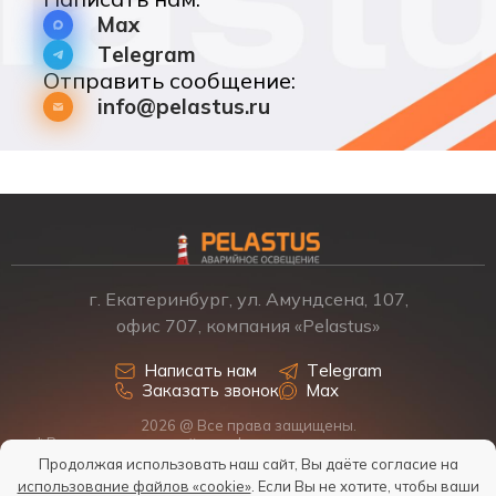
Max
Telegram
Отправить сообщение:
info@pelastus.ru
г. Екатеринбург, ул. Амундсена, 107,
офис 707, компания «Pelastus»
Написать нам
Telegram
Заказать звонок
Max
2026 @ Все права защищены.
* Размещенная на сайте информация о товарах и ценах не
является офертой, наличие, стоимость, условия поставки
Продолжая использовать наш сайт, Вы даёте согласие на
обсуждаются индивидуально у менеджеров.
использование файлов «cookie»
. Если Вы не хотите, чтобы ваши