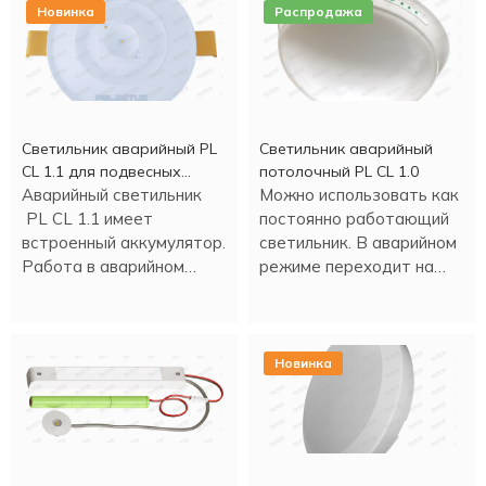
Новинка
Распродажа
Светильник аварийный PL
Светильник аварийный
CL 1.1 для подвесных
потолочный PL CL 1.0
потолков
Аварийный светильник
Можно использовать как
PL CL 1.1 имеет
постоянно работающий
встроенный аккумулятор.
светильник. В аварийном
Работа в аварийном
режиме переходит на
режиме - более трех
светодиодное
часов.
освещение.
Новинка