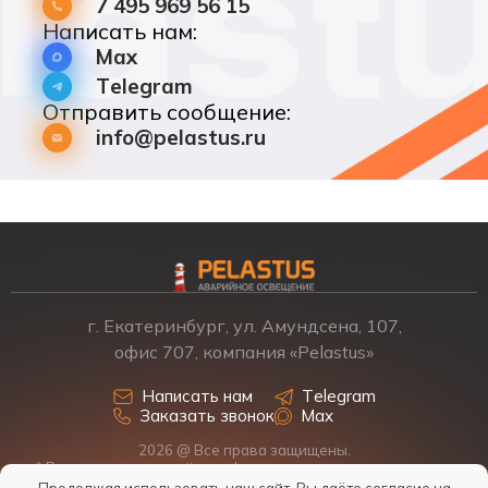
7 495 969 56 15
Написать нам:
Max
Telegram
Отправить сообщение:
info@pelastus.ru
г. Екатеринбург, ул. Амундсена, 107,
офис 707, компания «Pelastus»
Написать нам
Telegram
Заказать звонок
Max
2026 @ Все права защищены.
* Размещенная на сайте информация о товарах и ценах не
является офертой, наличие, стоимость, условия поставки
Продолжая использовать наш сайт, Вы даёте согласие на