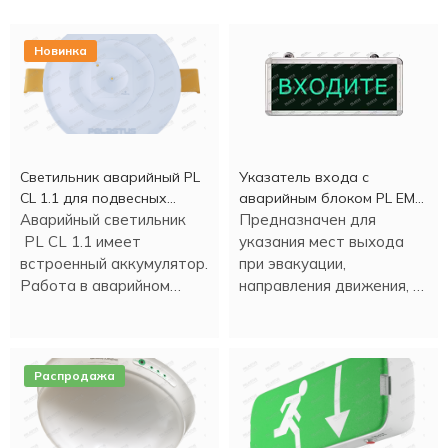
Новинка
Светильник аварийный PL
Указатель входа c
CL 1.1 для подвесных
аварийным блоком PL EM
потолков
Аварийный светильник
2.0 (1,5 часа)
Предназначен для
PL CL 1.1 имеет
указания мест выхода
встроенный аккумулятор.
при эвакуации,
Работа в аварийном
направления движения, а
режиме - более трех
также для различных
часов.
информационных целей.
Распродажа