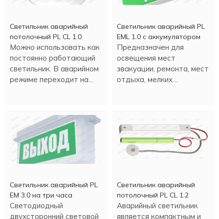
Светильник аварийный
Светильник аварийный PL
потолочный PL CL 1.0
EML 1.0 с аккумулятором
Можно использовать как
Предназначен для
постоянно работающий
освещения мест
светильник. В аварийном
эвакуации, ремонта, мест
режиме переходит на
отдыха, мелких
светодиодное
строительных работ и
освещение.
т.д. Настенная или
потолочная установка.
Светильник аварийный PL
Светильник аварийный
EM 3.0 на три часа
потолочный PL CL 1.2
Светодиодный
Аварийный светильник
двухсторонний световой
является компактным и