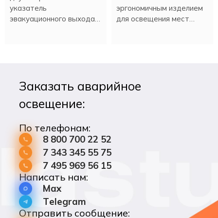
указатель
эргономичным изделием
эвакуационного выхода
для освещения мест
PL EM 3.0 имеет
эвакуации при нештатной
встроенный аккумулятор,
ситуации или плановом
который обеспечивает
отключении
работу в аварийном
электроэнергии.
режиме более трех
Заказать аварийное
часов.
освещение:
По телефонам:
8 800 700 22 52
7 343 345 55 75
7 495 969 56 15
Написать нам:
Max
Telegram
Отправить сообщение: