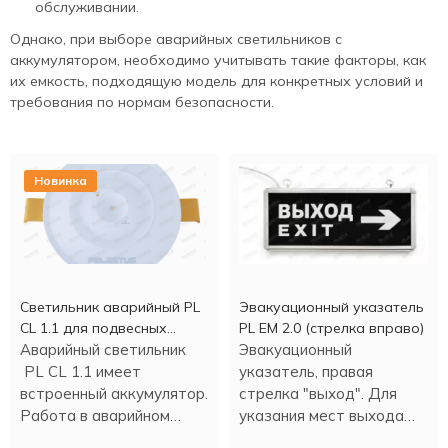
обслуживании.
Однако, при выборе аварийных светильников с
аккумулятором, необходимо учитывать такие факторы, как
их емкость, подходящую модель для конкретных условий и
требования по нормам безопасности.
Новинка
Светильник аварийный PL
Эвакуационный указатель
CL 1.1 для подвесных
PL EM 2.0 (стрелка вправо)
потолков
Аварийный светильник
Эвакуационный
PL CL 1.1 имеет
указатель, правая
встроенный аккумулятор.
стрелка "выход". Для
Работа в аварийном
указания мест выхода
режиме - более трех
при эвакуации, движении.