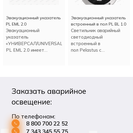
Эвакуационный указатель
Эвакуационный указатель
PL EML 2.0
встроенный в пол PL BL 1.0
Эвакуационный
Светильник аварийный
указатель
светодиодный
«УНИВЕРСАЛ/UNIVERSAL»
встроенный в
PL EML 2.0 имеет
пол Pelastus с
встроенный аккумулятор.
аккумулятором, в
Работа в аварийном
металлическом корпусе.
режиме более трех
часов.
Заказать аварийное
освещение:
По телефонам:
8 800 700 22 52
7 343 345 55 75