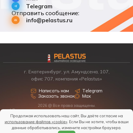
Telegram
Отправить сообщение:
info@pelastus.ru
г. Екатеринбург, ул. Амундсена, 107,
офис 707, компания «Pelastus»
Написать нам
Telegram
Заказать звонок
Max
2026 @ Все права защищены.
* Размещенная на сайте информация о товарах и ценах не
является офертой, наличие, стоимость, условия поставки
Продолжая использовать наш сайт, Вы даёте согласие на
обсуждаются индивидуально у менеджеров.
использование файлов «cookie»
. Если Вы не хотите, чтобы ваши
Политика обработки персональных данных
данные обрабатывались, измените настройки браузера.
Согласие на обработку персональных данных