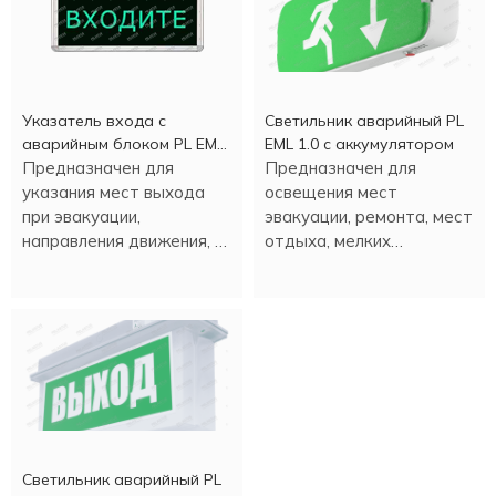
Указатель входа c
Светильник аварийный PL
аварийным блоком PL EM
EML 1.0 с аккумулятором
2.0 (1,5 часа)
Предназначен для
Предназначен для
указания мест выхода
освещения мест
при эвакуации,
эвакуации, ремонта, мест
направления движения, а
отдыха, мелких
также для различных
строительных работ и
информационных целей.
т.д. Настенная или
потолочная установка.
Светильник аварийный PL