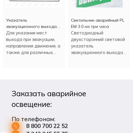
Указатель
Светильник аварийный PL
эвакуационного выхода.
EM 3.0 на три часа
Выход
Для указания мест
Светодиодный
выхода при эвакуации,
двухсторонний световой
направления движения, а
указатель
также для различных
эвакуационного выхода
информационных целей.
PL EM 3.0 имеет
встроенный аккумулятор,
который обеспечивает
работу в аварийном
режиме более трех
Заказать аварийное
часов.
освещение:
По телефонам:
8 800 700 22 52