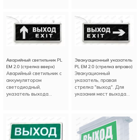
также для
информационных целей.
Аварийный светильник PL
Эвакуационный указатель
EM 2.0 (стрелка вверх)
PL EM 2.0 (стрелка вправо)
Аварийный светильник с
Эвакуационный
аккумулятором
указатель, правая
светодиодный,
стрелка "выход". Для
указатель выхода
указания мест выхода
(стрелка вверх).
при эвакуации, движении.