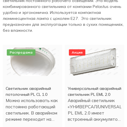
светильник постоянного рабочего освещения. Эта модель
комбинированного светильника от компании Pelastus очень
удобна и эргономична. Используется компактная
люминесцентная лампа с цоколем Е27. Это светильник
предназначен для эксплуатации только в сухих помещениях,
без влажности.
Распродажа
Акция
Светильник аварийный
Универсальный аварийный
потолочный PL CL 1.0
светильник PL EML 2.0
Можно использовать как
Аварийный светильник
постоянно работающий
«УНИВЕРСАЛ/UNIVERSAL»
светильник. В аварийном
PL EML 2.0 имеет
режиме переходит на
встроенный аккумулятор.
светодиодное
Работа в аварийном