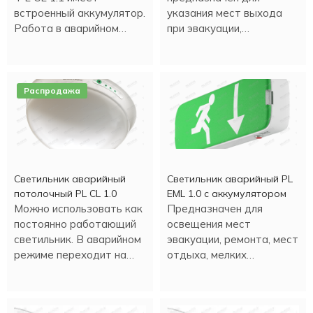
встроенный аккумулятор.
указания мест выхода
Работа в аварийном
при эвакуации,
режиме - более трех
направления движения, а
часов.
также для
информационных целей.
Распродажа
Светильник аварийный
Светильник аварийный PL
потолочный PL CL 1.0
EML 1.0 с аккумулятором
Можно использовать как
Предназначен для
постоянно работающий
освещения мест
светильник. В аварийном
эвакуации, ремонта, мест
режиме переходит на
отдыха, мелких
светодиодное
строительных работ и
освещение.
т.д. Настенная или
потолочная установка.