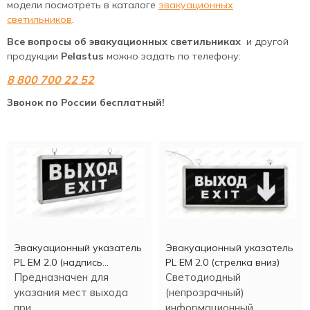
модели посмотреть в каталоге
эвакуационных
светильников
.
Все вопросы об эвакуационных светильниках
и
другой
продукции
Pelastus
можно задать по телефону:
8 800 700 22 52
Звонок по России бесплатный!
Эвакуационный указатель
Эвакуационный указатель
PL EM 2.0 (надпись
PL EM 2.0 (стрелка вниз)
"Выход")
Предназначен для
Светодиодный
указания мест выхода
(непрозрачный)
при
информационный