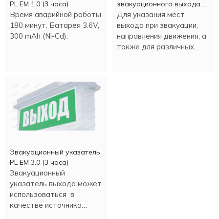
PL EM 1.0 (3 часа)
эвакуационного выхода.
Время аварийной работы
Выход
Для указания мест
180 минут. Батарея 3.6V,
выхода при эвакуации,
300 mAh (Ni-Cd).
направления движения, а
также для различных
информационных целей.
Эвакуационный указатель
PL EM 3.0 (3 часа)
Эвакуационный
указатель выхода может
использоваться в
качестве источника
аварийного освещения.