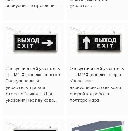
эвакуации, направления
указатель с
движения, а также для
аккумулятором.
различных
информационных целей.
Эвакуационный указатель
Эвакуационный указатель
PL EM 2.0 (стрелка вправо)
PL EM 2.0 (стрелка вверх)
Эвакуационный
Указатель
указатель, правая
эвакуационного выхода,
стрелка "выход". Для
аварийная работа
указания мест выхода
полтора часа.
при эвакуации, движении.