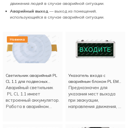
движения людей в случае аварийной ситуации.
Аварийный выход
— выход из помещений,
использующийся в случае аварийной ситуации.
Новинка
Светильник аварийный PL
Указатель входа c
CL 1.1 для подвесных
аварийным блоком PL EM
потолков
Аварийный светильник
2.0 (1,5 часа)
Предназначен для
PL CL 1.1 имеет
указания мест выхода
встроенный аккумулятор.
при эвакуации,
Работа в аварийном
направления движения, а
режиме - более трех
также для различных
часов.
информационных целей.