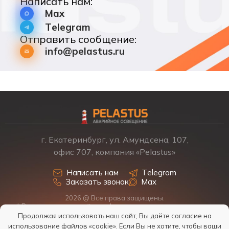
Написать нам:
Max
Telegram
Отправить сообщение:
info@pelastus.ru
г. Екатеринбург, ул. Амундсена, 107,
офис 707, компания «Pelastus»
Написать нам
Telegram
Заказать звонок
Max
2026 @ Все права защищены.
* Размещенная на сайте информация о товарах и ценах не
является офертой, наличие, стоимость, условия поставки
Продолжая использовать наш сайт, Вы даёте согласие на
обсуждаются индивидуально у менеджеров.
использование файлов «cookie»
. Если Вы не хотите, чтобы ваши