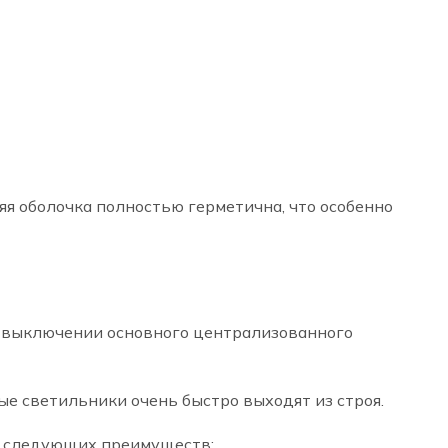
яя оболочка полностью герметична, что особенно
и выключении основного централизованного
ые светильники очень быстро выходят из строя.
м следующих преимуществ: