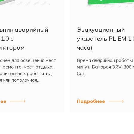
ьник аварийный
Эвакуационный
1.0 с
указатель PL EM 1.0
лятором
часа)
ачен для освещения мест
Время аварийной работы
, ремонта, мест отдыха,
минут. Батарея 3.6V, 300 
роительных работ и т.д.
Cd).
я или потолочная
.
ее
Подробнее