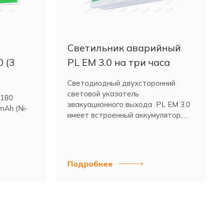
Светильник аварийный
 (3
PL EM 3.0 на три часа
Светодиодный двухсторонний
световой указатель
 180
эвакуационного выхода PL EM 3.0
mAh (Ni-
имеет встроенный аккумулятор,
который обеспечивает работу в
аварийном режиме более трех
часов.
Подробнее