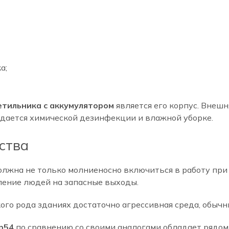
а;
етильника с аккумулятором
является его корпус. Внешн
ддается химической дезинфекции и влажной уборке.
ства
олжна не только молниеносно включиться в работу пр
ление людей на запасные выходы.
кого рода зданиях достаточно агрессивная среда, обычн
ip54
по сравнению со своими аналогами обладает рядо