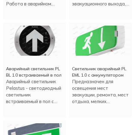
Работа в аварийном
эвакуационного выхода,
режиме - более трех
время аварийной работы
часов.
- 90 минут.
Аварийный светильник PL
Светильник аварийный PL
BL 1.0 встраиваемый в пол
EML 1.0 с аккумулятором
Аварийный светильник
Предназначен для
Pelastus - светодиодный
освещения мест
светильник
эвакуации, ремонта, мест
встраиваемый в пол с
отдыха, мелких
аккумулятором , в
строительных работ и
металлическом корпусе.
т.д. Настенная или
потолочная установка.