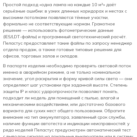
Простой подход «одна лампа на каждые 10 м²» даёт
серьёзные ошибки: в узких длинных коридорах и местах с
высокими потолками появляются тёмные участки,
формально не соответствующие нормам. Грамотное
решение — использовать фотометрические данные
(IES/LDT‑файлы) и программный светотехнический расчёт.
Пеластус предоставляет такие файлы по запросу менеджер
отдела продаж, а также готовые типовые решения для
офисов, торговых залов и складов.
В паспорте изделия необходимо проверять световой поток
именно в аварийном режиме, а не только номинальное
значение, угол раскрытия и форму кривой силы света — они
определяют шаг установки при заданной высоте. Степень
защиты IP и класс ударопрочности позволяют понять,
подходит ли модель для помещений с пылью, влагой и
механическими воздействиями, или достаточно базового
варианта для сухих мест общего пользования. Обратите
внимание на тип аккумулятора, заявленный срок службы,
наличие функции автотеста и индикации неисправностей: у
ряда моделей Пеластус предусмотрен автоматический тест
с выводом сигнала на локальные выключатели или в систему