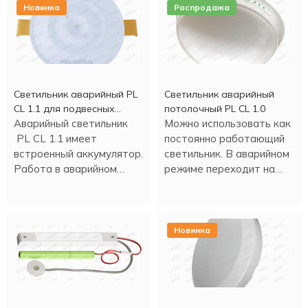
Новинка
Распродажа
Светильник аварийный PL
Светильник аварийный
CL 1.1 для подвесных
потолочный PL CL 1.0
потолков
Аварийный светильник
Можно использовать как
PL CL 1.1 имеет
постоянно работающий
встроенный аккумулятор.
светильник. В аварийном
Работа в аварийном
режиме переходит на
режиме - более трех
светодиодное
часов.
освещение.
Новинка