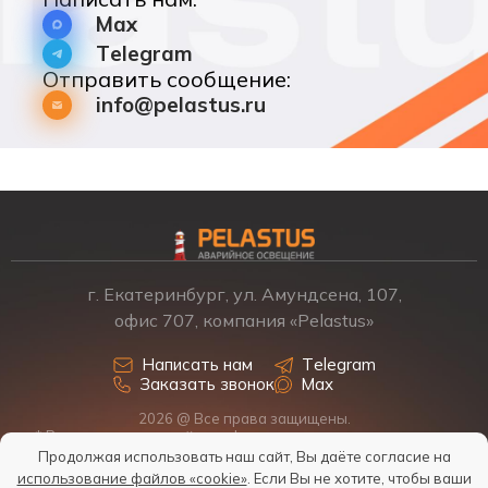
Max
Telegram
Отправить сообщение:
info@pelastus.ru
г. Екатеринбург, ул. Амундсена, 107,
офис 707, компания «Pelastus»
Написать нам
Telegram
Заказать звонок
Max
2026 @ Все права защищены.
* Размещенная на сайте информация о товарах и ценах не
является офертой, наличие, стоимость, условия поставки
Продолжая использовать наш сайт, Вы даёте согласие на
обсуждаются индивидуально у менеджеров.
использование файлов «cookie»
. Если Вы не хотите, чтобы ваши