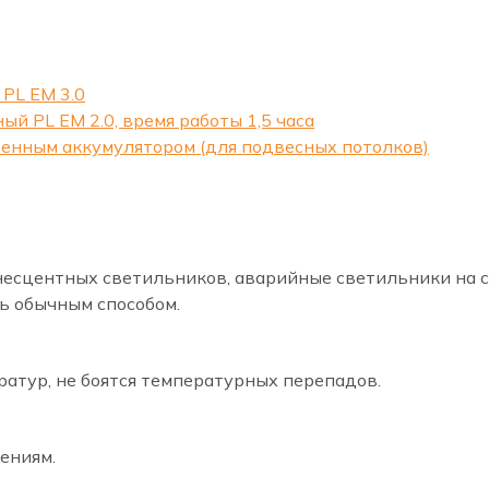
PL EM 3.0
й PL EM 2.0, время работы 1,5 часа
оенным аккумулятором (для подвесных потолков)
инесцентных светильников, аварийные светильники на 
ь обычным способом.
атур, не боятся температурных перепадов.
ениям.