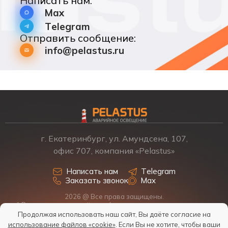
Написать нам:
Max
Telegram
Отправить сообщение:
info@pelastus.ru
г. Екатеринбург, ул. Амундсена, 107,
офис 707, компания «Pelastus»
Написать нам
Telegram
Заказать звонок
Max
2026 @ Все права защищены.
* Размещенная на сайте информация о товарах и ценах не
является офертой, наличие, стоимость, условия поставки
Продолжая использовать наш сайт, Вы даёте согласие на
обсуждаются индивидуально у менеджеров.
использование файлов «cookie»
. Если Вы не хотите, чтобы ваши