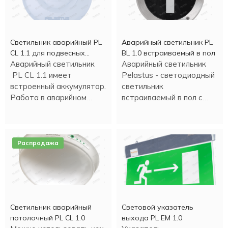
Светильник аварийный PL
Аварийный светильник PL
CL 1.1 для подвесных
BL 1.0 встраиваемый в пол
потолков
Аварийный светильник
Аварийный светильник
PL CL 1.1 имеет
Pelastus - светодиодный
встроенный аккумулятор.
светильник
Работа в аварийном
встраиваемый в пол с
режиме - более трех
аккумулятором , в
часов.
металлическом корпусе.
Распродажа
Светильник аварийный
Световой указатель
потолочный PL CL 1.0
выхода PL EM 1.0