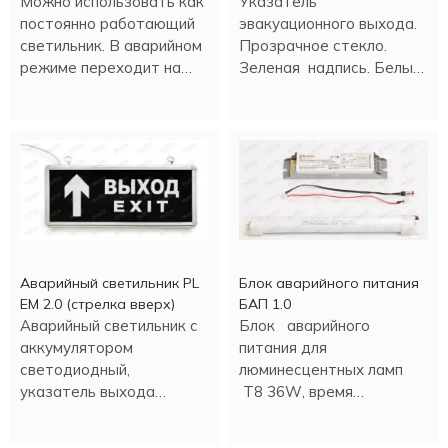
Можно использовать как
Указатель
постоянно работающий
эвакуационного выхода.
светильник. В аварийном
Прозрачное стекло.
режиме переходит на
Зеленая надпись. Белый
светодиодное
свет светодиода. Время
освещение.
аварийной работы 180
минут.
Аварийный светильник PL
Блок аварийного питания
EM 2.0 (стрелка вверх)
БАП 1.0
Аварийный светильник с
Блок аварийного
аккумулятором
питания для
светодиодный,
люминесцентных ламп
указатель выхода
Т8 36W, время
(стрелка вверх).
аварийной работы - 90
минут.