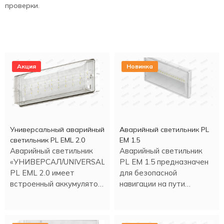
проверки.
Акция
Новинка
Универсальный аварийный
Аварийный светильник PL
светильник PL EML 2.0
EM 1.5
Аварийный светильник
Аварийный светильник
«УНИВЕРСАЛ/UNIVERSAL»
PL EM 1.5 предназначен
PL EML 2.0 имеет
для безопасной
встроенный аккумулятор.
навигации на пути
Работа в аварийном
эвакуации.
режиме более трех
часов.