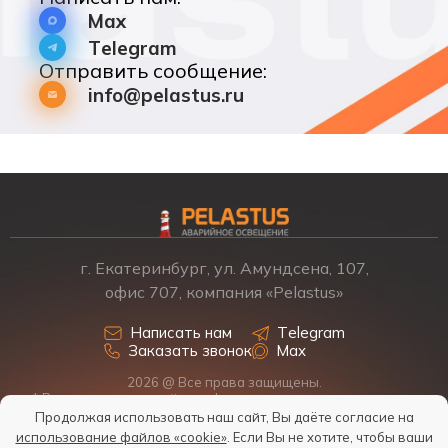
Max
Telegram
Отправить сообщение:
info@pelastus.ru
г. Екатеринбург, ул. Амундсена, 107,
офис 707, компания «Pelastus»
Написать нам
Telegram
Заказать звонок
Max
2026 @ Все права защищены.
* Размещенная на сайте информация о товарах и ценах не
является офертой, наличие, стоимость, условия поставки
Продолжая использовать наш сайт, Вы даёте согласие на
обсуждаются индивидуально у менеджеров.
использование файлов «cookie»
. Если Вы не хотите, чтобы ваши