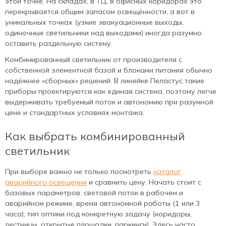
этой точке. На складах, в ТЦ, в офисных коридорах это
перекрывается общим запасом освещённости, а вот в
уникальных точках (узкие эвакуационные выходы,
одиночные светильники над выходами) иногда разумно
оставить раздельную систему.
Комбинированный светильник от производителя с
собственной элементной базой и блоками питания обычно
надёжнее «сборных» решений. В линейке Пеластус такие
приборы проектируются как единая система, поэтому легче
выдерживать требуемый поток и автономию при разумной
цене и стандартных условиях монтажа.
Как выбрать комбинированный
светильник
При выборе важно не только посмотреть
каталог
аварийного освещения
и сравнить цену. Начать стоит с
базовых параметров: световой поток в рабочем и
аварийном режиме, время автономной работы (1 или 3
часа), тип оптики под конкретную задачу (коридоры,
лестницы, открытые площадки, паркинги). Здесь часто