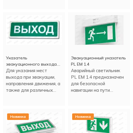
аккумулятором.
Цветные светодиоды.
Указатель
Эвакуационный указатель
эвакуационного выхода.
PL EM 1.4
Выход
Для указания мест
Аварийный светильник
выхода при эвакуации,
PL EM 1.4 предназначен
направления движения, а
для безопасной
также для различных
навигации на пути
информационных целей.
эвакуации.
Новинка
Новинка