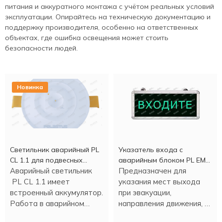
питания и аккуратного монтажа с учётом реальных условий
эксплуатации. Опирайтесь на техническую документацию и
поддержку производителя, особенно на ответственных
объектах, где ошибка освещения может стоить
безопасности людей.
Новинка
Светильник аварийный PL
Указатель входа c
CL 1.1 для подвесных
аварийным блоком PL EM
потолков
Аварийный светильник
2.0 (1,5 часа)
Предназначен для
PL CL 1.1 имеет
указания мест выхода
встроенный аккумулятор.
при эвакуации,
Работа в аварийном
направления движения, а
режиме - более трех
также для различных