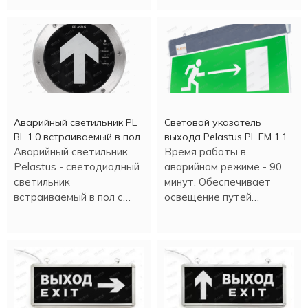
часов.
информационных целей.
Аварийный светильник PL
Световой указатель
BL 1.0 встраиваемый в пол
выхода Pelastus PL EM 1.1
Аварийный светильник
Время работы в
Pelastus - светодиодный
аварийном режиме - 90
светильник
минут. Обеспечивает
встраиваемый в пол с
освещение путей
аккумулятором , в
эвакуации и выхода в
металлическом корпусе.
различных помещениях.