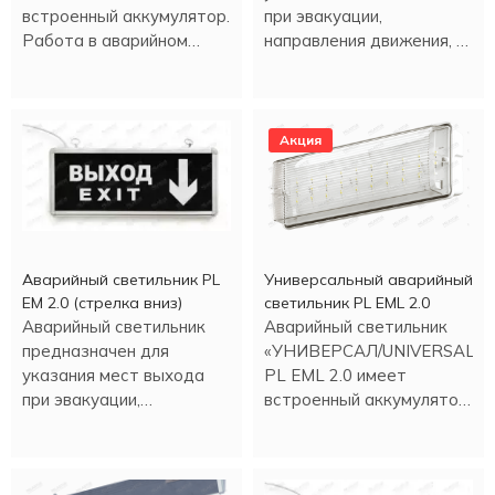
встроенный аккумулятор.
при эвакуации,
Работа в аварийном
направления движения, а
режиме - более трех
также для различных
часов.
информационных целей.
Акция
Аварийный светильник PL
Универсальный аварийный
EM 2.0 (стрелка вниз)
светильник PL EML 2.0
Аварийный светильник
Аварийный светильник
предназначен для
«УНИВЕРСАЛ/UNIVERSAL»
указания мест выхода
PL EML 2.0 имеет
при эвакуации,
встроенный аккумулятор.
направления движения, а
Работа в аварийном
также для
режиме более трех
информационных целей.
часов.