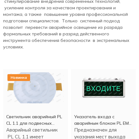
стимулирование внедрения современных технологий,
усиление контроля за качеством проектирования и
монтажа, а также повышение уровня профессиональной
подготовки специалистов. Только системный подход
позволит перевести аварийное освещение из разряда
формальных требований в разряд действенного
инструмента обеспечения безопасности в экстремальных
условиях.
Новинка
Светильник аварийный PL
Указатель входа c
CL 1.1 для подвесных
аварийным блоком PL EM
потолков
Аварийный светильник
2.0 (1,5 часа)
Предназначен для
PL CL 1.1 имеет
указания мест выхода