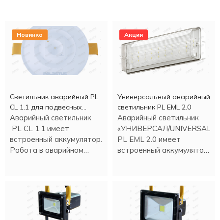
Новинка
Акция
Светильник аварийный PL
Универсальный аварийный
CL 1.1 для подвесных
светильник PL EML 2.0
потолков
Аварийный светильник
Аварийный светильник
PL CL 1.1 имеет
«УНИВЕРСАЛ/UNIVERSAL»
встроенный аккумулятор.
PL EML 2.0 имеет
Работа в аварийном
встроенный аккумулятор.
режиме - более трех
Работа в аварийном
часов.
режиме более трех
часов.