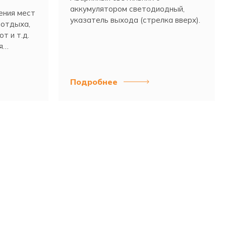
аккумулятором светодиодный,
ения мест
указатель выхода (стрелка вверх).
 отдыха,
т и т.д.
я
Подробнее