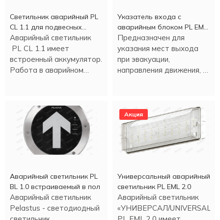
Светильник аварийный PL
Указатель входа c
CL 1.1 для подвесных
аварийным блоком PL EM
потолков
Аварийный светильник
2.0 (1,5 часа)
Предназначен для
PL CL 1.1 имеет
указания мест выхода
встроенный аккумулятор.
при эвакуации,
Работа в аварийном
направления движения, а
режиме - более трех
также для различных
часов.
информационных целей.
Акция
Аварийный светильник PL
Универсальный аварийный
BL 1.0 встраиваемый в пол
светильник PL EML 2.0
Аварийный светильник
Аварийный светильник
Pelastus - светодиодный
«УНИВЕРСАЛ/UNIVERSAL»
светильник
PL EML 2.0 имеет