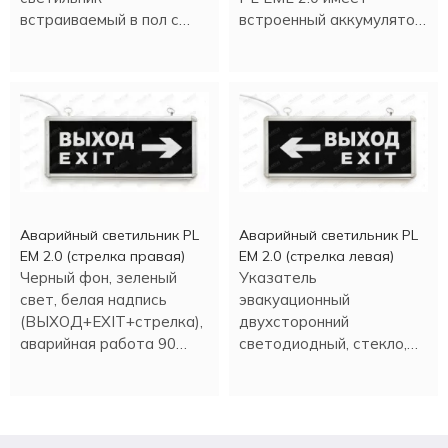
встраиваемый в пол с
встроенный аккумулятор.
аккумулятором , в
Работа в аварийном
металлическом корпусе.
режиме более трех
часов.
Аварийный светильник PL
Аварийный светильник PL
EM 2.0 (стрелка правая)
EM 2.0 (стрелка левая)
Черный фон, зеленый
Указатель
свет, белая надпись
эвакуационный
(ВЫХОД+EXIT+стрелка),
двухсторонний
аварийная работа 90
светодиодный, стекло,
минут.
время аварийной работы
90 минут.