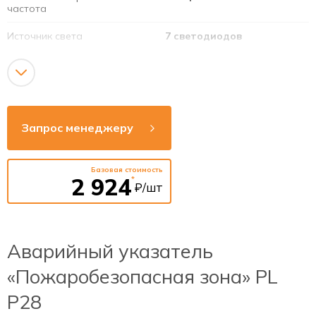
частота
Источник света
7 светодиодов
Срок службы светодиодов
40 000 часов
Номинальная мощность
3 Вт
светодиодов
Запрос менеджеру
Тип аккумулятора
Ni-Cd
Базовая стоимость
2 924
*
₽/шт
Аварийный указатель
«Пожаробезопасная зона» PL
P28