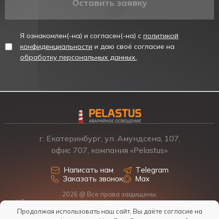
Оставить заявку
Я ознакомлен(-на) и согласен(-на) с
политикой
конфиденциальности
и даю своё согласие на
обработку персональных данных.
г. Екатеринбург, ул. Амундсена, 107,
офис 707, компания «Pelastus»
Написать нам
Telegram
Заказать звонок
Max
2026 @ Все права защищены.
* Размещенная на сайте информация о товарах и ценах не
является офертой, наличие, стоимость, условия поставки
Продолжая использовать наш сайт, Вы даёте согласие на
обсуждаются индивидуально у менеджеров.