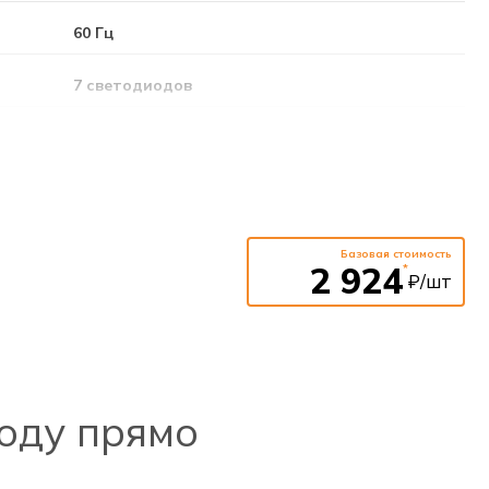
60 Гц
7 светодиодов
40 000 часов
3 Вт
Ni-Cd
Базовая стоимость
2 924
*
₽/шт
оду прямо