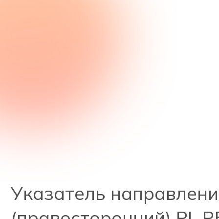
Указатель направлени
(правосторонний) PL P