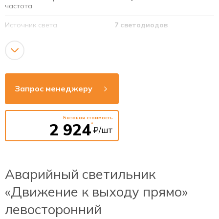
частота
Источник света
7 светодиодов
Номинальная мощность
3 Вт
светодиодов
Срок службы светодиодов
40 000 часов
Запрос менеджеру
Тип аккумулятора
Ni-Cd
Базовая стоимость
2 924
*
₽/шт
Аварийный светильник
«Движение к выходу прямо»
левосторонний