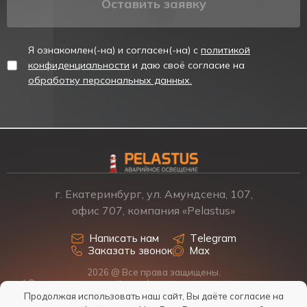
Оставить заявку
Я ознакомлен(-на) и согласен(-на) с
политикой
конфиденциальности
и даю своё согласие на
обработку персональных данных.
г. Екатеринбург, ул. Амундсена, 107,
офис 707, компания «Pelastus»
Написать нам
Telegram
Заказать звонок
Max
2026 @ Все права защищены.
* Размещенная на сайте информация о товарах и ценах не
является офертой, наличие, стоимость, условия поставки
Продолжая использовать наш сайт, Вы даёте согласие на
обсуждаются индивидуально у менеджеров.