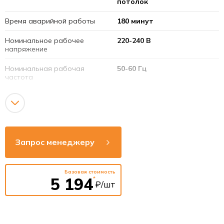
потолок
Время аварийной работы
180 минут
Номинальное рабочее
220-240 В
напряжение
Номинальная рабочая
50-60 Гц
частота
Мощность
3 Вт
Источник света
50 светодиодов
Световой поток
186 Лм
Запрос менеджеру
Тип аккумуляторной
3,6 В 1,5 Ач (Ni-Cd)
батареи
Базовая стоимость
5 194
*
Время срабатывания
≤0,25 сек
₽/шт
аварийного режима
Материал
Поликарбонат