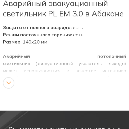
Аварийный эвакуационный
светильник PL EM 3.0 в Абакане
Защита от полного разряда:
есть
Режим постоянного горения:
есть
Размер:
140х20 мм
Аварийный потолочный
светильник
(эвакуационный указатель выхода)
может использоваться в качестве источника
аварийного освещения и в качестве обычного
указателя "выход".
Аварийный светильник PL EM 3.0 имеет встроенный
аккумулятор, который обеспечивает работу в
аварийном режиме более трех часов.
Преимущества аварийного
светильника PL EM 3.0