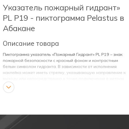
Указатель пожарный гидрант»
PL P19 - пиктограмма Pelastus в
Абакане
Описание товара
Пиктограмма указатель «Пожарный Гидрант» PL P19 – знак
пожарной безопасности с красный фоном и контрастным
белым символом гидранта. В зависимости от исполнения
наклейка может иметь стрелку, указывающую направление к
выходу или непосредственно к точке подключения в метрах.
Назначение указателя
Быстро обозначает места, где установлен наземный или
подземный гидрант. Пиктограмма помогает персоналу,
службам эксплуатации и пожарным расчётам мгновенно
ориентироваться и сокращает время до подачи воды. Такие
таблички используют в зданиях и сооружениях разных