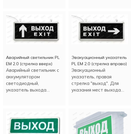
также для
информационных целей.
Аварийный светильник PL
Эвакуационный указатель
EM 2.0 (стрелка вверх)
PL EM 2.0 (стрелка вправо)
Аварийный светильник с
Эвакуационный
аккумулятором
указатель, правая
светодиодный,
стрелка "выход". Для
указатель выхода
указания мест выхода
(стрелка вверх).
при эвакуации, движении.