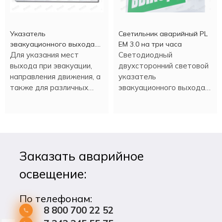
Указатель
Светильник аварийный PL
эвакуационного выхода.
EM 3.0 на три часа
Выход
Для указания мест
Светодиодный
выхода при эвакуации,
двухсторонний световой
направления движения, а
указатель
также для различных
эвакуационного выхода
информационных целей.
PL EM 3.0 имеет
встроенный аккумулятор,
который обеспечивает
работу в аварийном
режиме более трех
Заказать аварийное
часов.
освещение:
По телефонам:
8 800 700 22 52