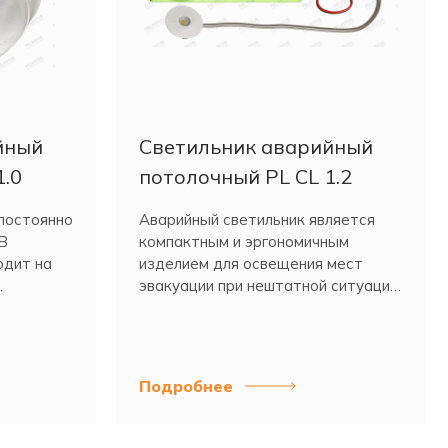
йный
Светильник аварийный
1.0
потолочный PL CL 1.2
постоянно
Аварийный светильник является
В
компактным и эргономичным
одит на
изделием для освещения мест
.
эвакуации при нештатной ситуации
или плановом отключении
электроэнергии.
Подробнее