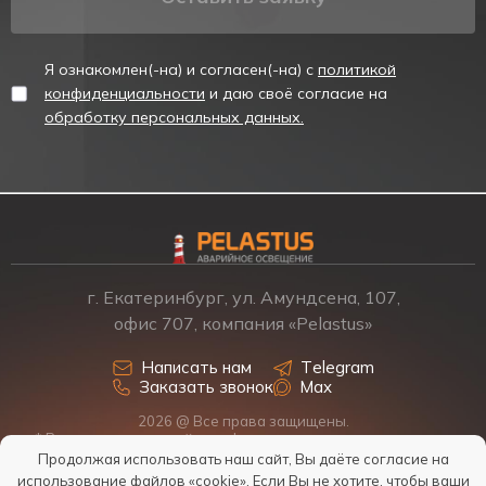
Я ознакомлен(-на) и согласен(-на) с
политикой
конфиденциальности
и даю своё согласие на
обработку персональных данных.
г. Екатеринбург, ул. Амундсена, 107,
офис 707, компания «Pelastus»
Написать нам
Telegram
Заказать звонок
Max
2026 @ Все права защищены.
* Размещенная на сайте информация о товарах и ценах не
является офертой, наличие, стоимость, условия поставки
Продолжая использовать наш сайт, Вы даёте согласие на
обсуждаются индивидуально у менеджеров.
использование файлов «cookie»
. Если Вы не хотите, чтобы ваши