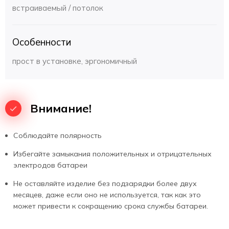
Зеленый светодиод - светильник подключен к сети 220 В,
встраиваемый / потолок
заряд аккумлятора.
Для получения более детальной информации о товаре
Особенности
"Аварийный потолочный светильник PL СL 1.2", технических
возможностях и модификациях вы можете обратившись к
прост в установке, эргономичный
менеджерам Компании Pelastus. Узнать подробности и
способы доставки в город Абакан, стоимость в зависимости
от объема заказа, готовое наличие на складе и другую
информацию всегда можно уточнить по телефону
8 800 700
Внимание!
22 52
, либо через обратную связь на сайте. Наши
менеджеры уточнят наличие, цену, сроки поставки и
свяжутся с Вами в течении рабочего дня.
Соблюдайте полярность
Избегайте замыкания положительных и отрицательных
электродов батареи
Не оставляйте изделие без подзарядки более двух
месяцев, даже если оно не используется, так как это
может привести к сокращению срока службы батареи.