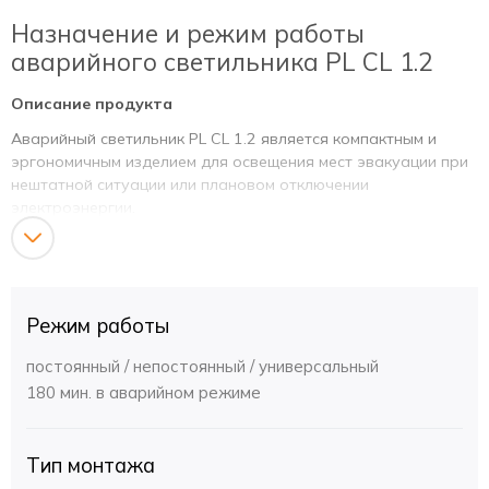
Назначение и режим работы
аварийного светильника PL CL 1.2
Описание продукта
Аварийный светильник PL CL 1.2 является компактным и
эргономичным изделием для освещения мест эвакуации при
нештатной ситуации или плановом отключении
электроэнергии.
Режим работы
Постоянный/Непостоянный
Режим работы
Установка и указания по
эксплуатации
постоянный / непостоянный / универсальный
180 мин. в аварийном режиме
Маркировка подключения и описание индикаторов.
Фаза, Ноль, Вкл/Выкл - дублирующая фаза для
подключения/отключения постоянного режима.
Тип монтажа