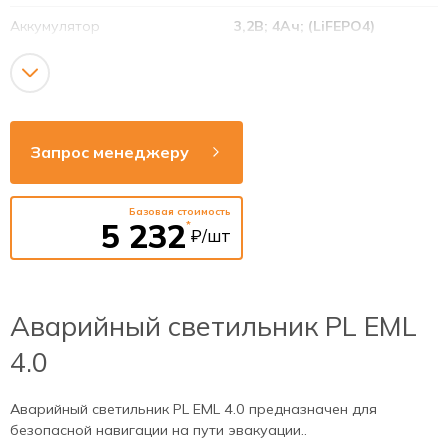
Аккумулятор
3,2В; 4Ач; (LiFEPO4)
Режим работы
Постоянный /
непостоянный
Дополнительные опции
УДТУ
Запрос менеджеру
Напряжение сети
220-240В
Рабочая частота
50-60Гц
Базовая стоимость
5 232
*
₽/шт
Способ монтажа
накладной / встраиваемый
Аварийный светильник PL EML
4.0
Аварийный светильник PL EML 4.0 предназначен для
безопасной навигации на пути эвакуации..