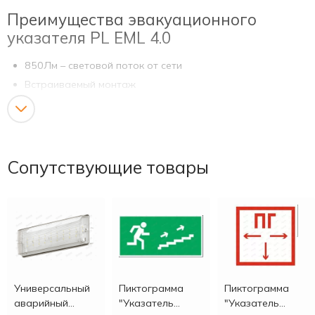
Преимущества эвакуационного
указателя PL EML 4.0
850Лм – световой поток от сети
Встраиваемый монтаж
Опция с поддержкой работы УДТУ (Устройство
Дистанционного Тестирования и Управления)
Высокая степень защиты.
Работа от пульта Д/У
Сопутствующие товары
В комплект входит:
Крепления для накладного и встраиваемого монтажа
Гермоввод
Преимущества аварийного
светильника
Универсальный
Пиктограмма
Пиктограмма
«УНИВЕРСАЛ/UNIVERSAL»
аварийный
"Указатель
"Указатель