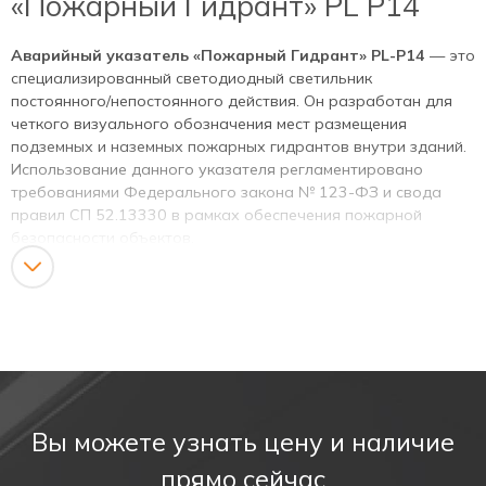
«Пожарный Гидрант» PL P14
Аварийный указатель «Пожарный Гидрант» PL-P14
— это
специализированный светодиодный светильник
постоянного/непостоянного действия. Он разработан для
четкого визуального обозначения мест размещения
подземных и наземных пожарных гидрантов внутри зданий.
Использование данного указателя регламентировано
требованиями Федерального закона № 123-ФЗ и свода
правил СП 52.13330 в рамках обеспечения пожарной
безопасности объектов.
Благодаря яркому контрастному свечению, лаконичному
дизайну с тонким корпусом и высокой надежности,
указатель PL-P14 гарантирует отличную видимость
пиктограммы даже в условиях задымления или полного
отключения основного электропитания.
Ключевые преимущества указателя
Вы можете узнать цену и наличие
Pelastus PL-P14 «Пожарный Гидрант»
прямо сейчас
Четкая идентификация пожарного оборудования: