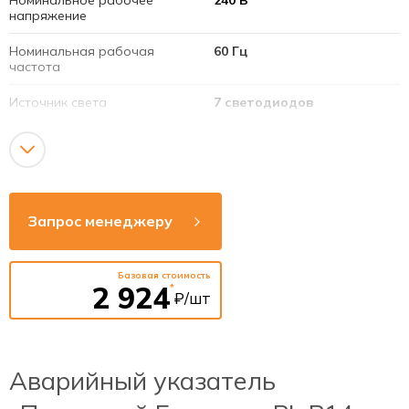
напряжение
Номинальная рабочая
60 Гц
частота
Источник света
7 светодиодов
Батарея
3,6 V, 800 mAh
Срок службы светодиодов
40 000 часов
Номинальная мощность
3 Вт
Запрос менеджеру
светодиодов
Тип аккумулятора
Ni-Cd
Базовая стоимость
2 924
*
₽/шт
Аварийный указатель