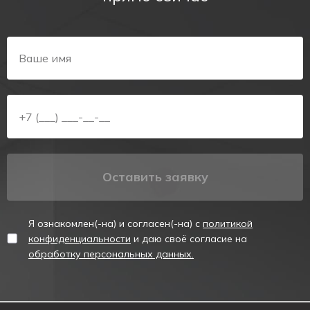
нанесенная пиктограмма «Пожарный гидрант»
(буквенный индекс «ПГ» или соответствующий
графический символ) хорошо различима с большого
расстояния.
Универсальность монтажа:
продуманная конструкция
корпуса позволяет монтировать указатель как на стену,
так и на потолок (включая подвесной способ установки).
Энергоэффективность и долговечность:
современные
LED-светодиоды обеспечивают равномерную подсветку
при минимальном энергопотреблении и обладают
ресурсом работы более 50 000 часов.
Оставить заявку
Автономная работа:
встроенная никель-кадмиевая (Ni-
Cd) аккумуляторная батарея обеспечивает
бесперебойное свечение указателя в аварийном режиме
Я ознакомлен(-на) и согласен(-на) с
политикой
при перебоях в электросети.
конфиденциальности
и даю своё согласие на
Контроль исправности:
прибор оснащен светодиодным
обработку персональных данных.
индикатором заряда и кнопкой «Тест» для быстрой
проверки работоспособности.
Область применения