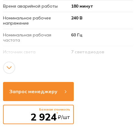
Время аварийной работы
180 минут
Номинальное рабочее
240 В
напряжение
Номинальная рабочая
60 Гц
частота
Источник света
7 светодиодов
Батарея
3,6 V, 800 mAh
Срок службы светодиодов
40 000 часов
Номинальная мощность
3 Вт
Запрос менеджеру
светодиодов
Материал
алюминий/стекло
прозрачное
Базовая стоимость
2 924
*
₽/шт
Тип аккумулятора
Ni-Cd