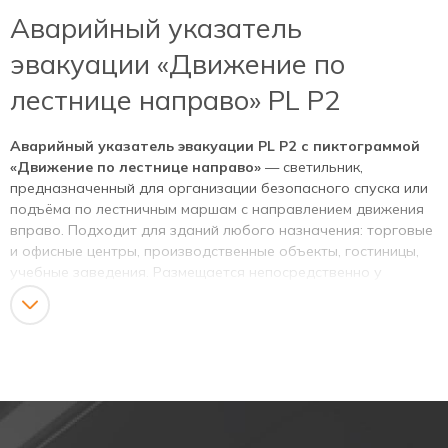
Аварийный указатель
эвакуации «Движение по
лестнице направо» PL P2
Аварийный указатель эвакуации PL P2 с пиктограммой
«Движение по лестнице направо»
— светильник,
предназначенный для организации безопасного спуска или
подъёма по лестничным маршам с направлением движения
вправо. Подходит для зданий любого назначения: торговые
и офисные центры, производственные объекты, гостиницы,
учебные заведения. Размещается непосредственно у
лестничных клеток — над входом на лестничный марш или
на стене рядом с ним. Особенно важно размещать
аварийный указатели движения по лестнице на
многоэтажных объектах с несколькими лестничными
клетками.
Характеристики