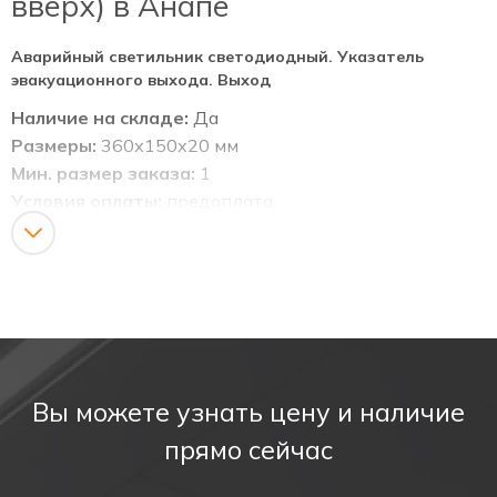
вверх) в Анапе
Аварийный светильник светодиодный. Указатель
эвакуационного выхода. Выход
Наличие на складе:
Да
Размеры:
360х150х20 мм
Мин. размер заказа:
1
Условия оплаты:
предоплата
Доставка:
По территории РФ по тарифам
транспортных компаний.
Светодиодные (непрозрачные) информационные
указатели табло. Информационные светодиодные
табло с аккумулятором, для указания мест выхода
при эвакуации, направления движения, а также для
Вы можете узнать цену и наличие
различных информационных целей (не прозрачные),
прямо сейчас
аварийный светильник.