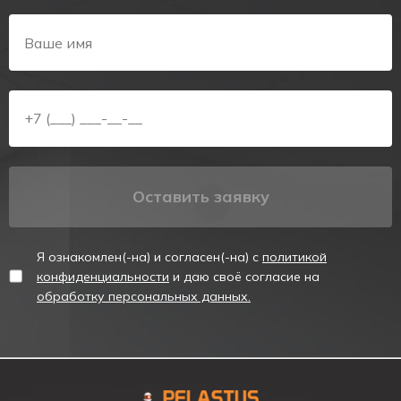
Предназначены для указания мест выхода при
эвакуации,
направления движения, а также для
различных информационных целей.
Соответствуют ГОСТ Р МЭК 60598-1, ГОСТ Р МЭК
60598-2-22.
Технические характеристики аккумулятора
Тип аккумулятора
Ni-Cd
Оставить заявку
Номинальное напряжение, В
3,6
Емкость, А*ч
0,4
Я ознакомлен(-на) и согласен(-на) с
политикой
конфиденциальности
и даю своё согласие на
Максимальное время зарядки аккумулятора, ч
8
обработку персональных данных.
4
Срок службы аккумулятора, лет
Для получения более детальной информации о товаре
"Аварийный светильник PL EM 2.0 (стрелка вверх)",