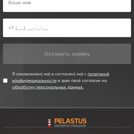
120Вт.
Отличительными особенностями БАП 2.3:
100% световой поток
IP67 полная степень защиты (компаунд)
Удобное подключение и монтаж
Индикация БАПа:
Оставить заявку
Зелёный – питание от сети
Красный – заряд аккумулятора
Внимание!
Я ознакомлен(-на) и согласен(-на) с
политикой
конфиденциальности
и даю своё согласие на
Перед установкой убедитесь, что светильник отключен
обработку персональных данных.
от сети питания.
Не допускается эксплуатация БАП с повреждённой
изоляцией проводов и мест электрических соединений.
Не оставляйте БАП без подзарядки на долгий срок.
Рекомендуется раз в 90 дней перезаряжать
аккумулятор.
Гарантийные обязательства