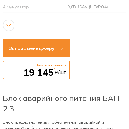
Аккумулятор
9,6В 15Ач (LiFePO4)
Напряжение сети
220-240В
Рабочая частота
50-60Гц
Индикация состояния
Есть
Запрос менеджеру
Тестирование
Ручное и УДТУ
Базовая стоимость
19 145
*
₽/шт
Блок аварийного питания БАП
2.3
Блок предназначен для обеспечения аварийной и
резервной работы светодиодных светильников и ламп