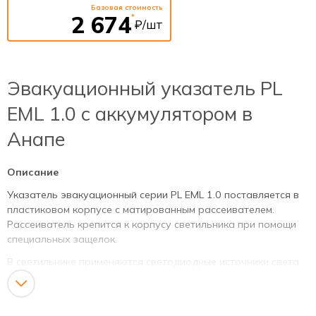
Базовая стоимость
2 674
*
₽/шт
Эвакуационный указатель PL
EML 1.0 с аккумулятором в
Анапе
Описание
Указатель эвакуационный серии PL EML 1.0 поставляется в
пластиковом корпусе с матированным рассеивателем.
Рассеиватель крепится к корпусу светильника при помощи
специальных защелок.
В светильнике применяются светодиодные источники света.
Светодиодный модуль включает шесть ярких SMD
светодиода. Мощность светодиодов – 5W. Световой поток
180 lm.