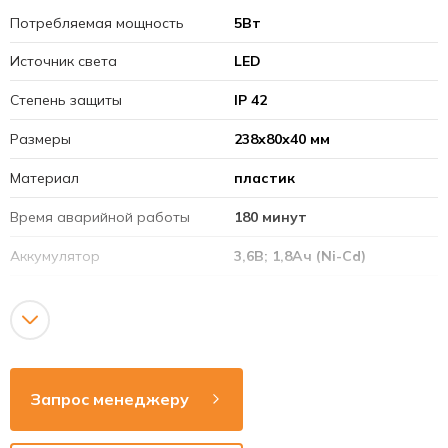
Потребляемая мощность
5Вт
Источник света
LED
Степень защиты
IP 42
Размеры
238х80х40 мм
Материал
пластик
Время аварийной работы
180 минут
Аккумулятор
3,6В; 1,8Ач (Ni-Cd)
Режим работы
непостоянный
Напряжение сети
220-240В
Рабочая частота
50-60Гц
Запрос менеджеру
Способ монтажа
накладной / стена /
потолок