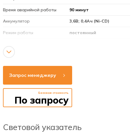
Время аварийной работы
90 минут
Аккумулятор
3,6В; 0,4Ач (Ni-CD)
Режим работы
постоянный
Напряжение сети
220-240В
Рабочая частота
50-60Гц
Способ монтажа
накладной / подвесной /
потолок
Запрос менеджеру
способ монтажа
стена
Базовая стоимость
Яркость
>15 кД/м2
По запросу
Источник света
6 светодиодов зеленого
цвета
Время зарядки
24 часа
Световой указатель
аккумулятора