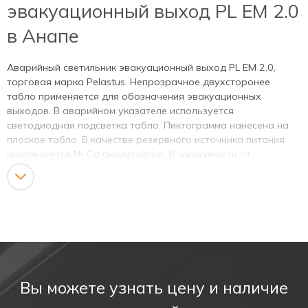
эвакуационный выход PL EM 2.0
в Анапе
Аварийный светильник эвакуационный выход PL EM 2.0,
торговая марка Pelastus. Непрозрачное двухсторонее
табло применяется для обозначения эвакуационных
выходов. В аварийном указателе используется
светодиодная подсветка табло. Пиктограмма нанесена на
плоское табло. В качестве резервного источника питания
используется Ni-Cd аккумулятор. В зависимости от
модификации светодиодного указателя, время работы в
аварийном режиме – 1,5 часа.
Предназначен для указания мест выхода при
эвакуации,
направления движения, а также для
различных информационных целей.
Соответствует ГОСТ Р МЭК 60598-1, ГОСТ Р МЭК
Вы можете узнать цену и наличие
60598-2-22.