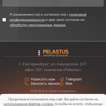
Я ознакомлен(-на) и согласен(-на) с
политикой
конфиденциальности
и даю своё согласие на
обработку персональных данных.
г. Екатеринбург, ул. Амундсена, 107,
офис 707, компания «Pelastus»
Написать нам
Telegram
Заказать звонок
Max
2026 @ Все права защищены.
* Размещенная на сайте информация о товарах и ценах не
является офертой, наличие, стоимость, условия поставки
Продолжая использовать наш сайт, Вы даёте согласие на
обсуждаются индивидуально у менеджеров.
использование файлов «cookie»
. Если Вы не хотите, чтобы ваши