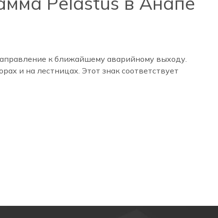
амма Pelastus в Анапе
 направление к ближайшему аварийному выходу.
рах и на лестницах. Этот знак соответствует
, когда включаются аварийные светильники и люди
акуационному выходу. Это позволяет:
перед вводом в эксплуатацию