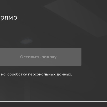
и
на верхнем уровне или подвешиваться к потолку.
прямо
ор, а его расположение должно логично
вать утверждённому плану эвакуации.
Оставить заявку
е освещённости, возможны фотолюминесцентные
е на
обработку персональных данных.
жа в коридорах, на лестницах, в тамбурах и