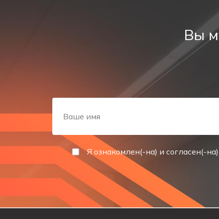
Область применения и требова
Знак эвакуации Р36 должен быть установлен над пр
Вы м
Высота знака должна быть достаточной для хорошей
соотноситься с последующими указателями маршрут
Технические характеристики
Размер: форматы, рассчитанные под размеры рас
Материал: самоклеящаяся пленка, пропускающая 
Тип изображения: контрастная графика, оптими
решения.
Я ознакомлен(-на) и согласен(-на)
Цвет: зелёный фон и белые символы в строгом со
Условия эксплуатации: широкий температурный ди
паркингах.
Соответствие стандартам: ГОСТ-IEC-60598-2-22