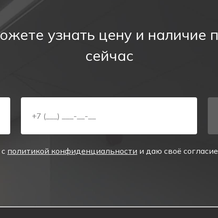
ния к размещению знака эвакуаци
оходами, проемами и в помещениях большой площади, 
ожете узнать цену и наличие 
 видимости, конструкции не должны загораживать обз
сейчас
а. Направление стрелки на знаке должно соответство
сеивателя светильника
достаточно света
зированная для восприятия в дыму и при низком уровн
 с
политикой конфиденциальности
и даю своё согласи
ответствии по эвакуационной разметке.
апазон, устойчивость к влажности, возможность монта
-2012