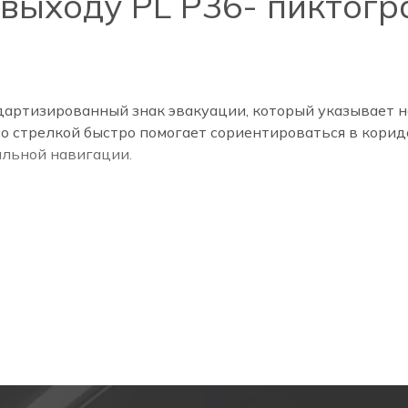
выходу PL Р36- пиктогр
ндартизированный знак эвакуации, который указывает
о стрелкой быстро помогает сориентироваться в коридо
альной навигации.
сновного освещения или активации аварийного режима
им ориентиром, указывая направление к ближайшему эв
пление людей в тупиковых участках.
по коридорам и лестницам.
пожарного надзора и успешное прохождение проверок 