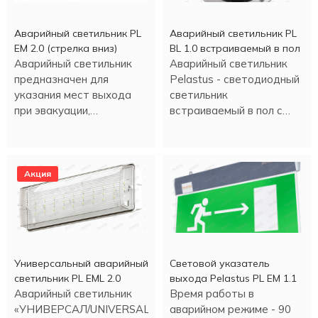
Аварийный светильник PL
Аварийный светильник PL
EM 2.0 (стрелка вниз)
BL 1.0 встраиваемый в пол
Аварийный светильник
Аварийный светильник
предназначен для
Pelastus - светодиодный
указания мест выхода
светильник
при эвакуации,
встраиваемый в пол с
направления движения, а
аккумулятором , в
также для
металлическом корпусе.
информационных целей.
Акция
Универсальный аварийный
Световой указатель
светильник PL EML 2.0
выхода Pelastus PL EM 1.1
Аварийный светильник
Время работы в
«УНИВЕРСАЛ/UNIVERSAL»
аварийном режиме - 90