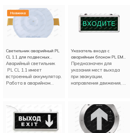
Новинка
Светильник аварийный PL
Указатель входа c
CL 1.1 для подвесных
аварийным блоком PL EM
потолков
Аварийный светильник
2.0 (1,5 часа)
Предназначен для
PL CL 1.1 имеет
указания мест выхода
встроенный аккумулятор.
при эвакуации,
Работа в аварийном
направления движения, а
режиме - более трех
также для различных
часов.
информационных целей.