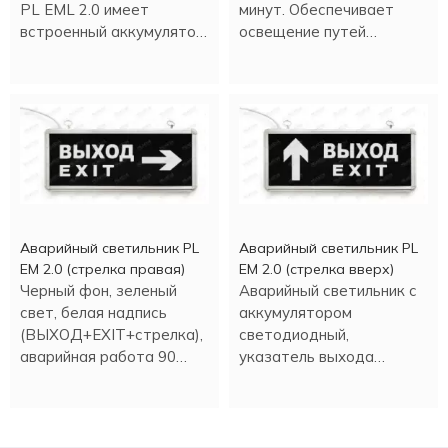
PL EML 2.0 имеет
минут. Обеспечивает
встроенный аккумулятор.
освещение путей
Работа в аварийном
эвакуации и выхода в
режиме более трех
различных помещениях.
часов.
Аварийный светильник PL
Аварийный светильник PL
EM 2.0 (стрелка правая)
EM 2.0 (стрелка вверх)
Черный фон, зеленый
Аварийный светильник с
свет, белая надпись
аккумулятором
(ВЫХОД+EXIT+стрелка),
светодиодный,
аварийная работа 90
указатель выхода
минут.
(стрелка вверх).