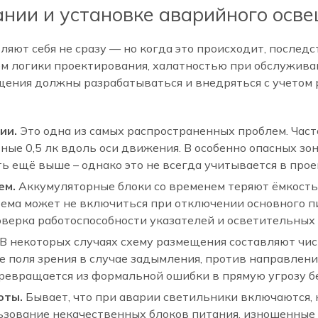
нии и установке аварийного осв
яют себя не сразу — но когда это происходит, последс
ием логики проектирования, халатностью при обслужив
ения должны разрабатываться и внедряться с учетом 
ии.
Это одна из самых распространенных проблем. Част
ые 0,5 лк вдоль оси движения. В особенно опасных зон
ещё выше – однако это не всегда учитывается в проек
ем.
Аккумуляторные блоки со временем теряют ёмкость.
тема может не включиться при отключении основного п
верка работоспособности указателей и осветительных п
В некоторых случаях схему размещения составляют чис
е поля зрения в случае задымления, против направле
ревращается из формальной ошибки в прямую угрозу б
оты.
Бывает, что при аварии светильники включаются, 
ьзование некачественных блоков питания, изношенные