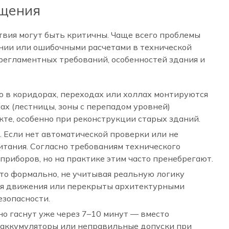
ещения
твия могут быть критичны. Чаще всего проблемы
ании или ошибочными расчетами в технической
регламентных требований, особенностей здания и
о в коридорах, переходах или холлах монтируются
ах (лестницы, зоны с перепадом уровней)
те, особенно при реконструкции старых зданий.
 Если нет автоматической проверки или не
итания. Согласно требованиям технического
риборов, но на практике этим часто пренебрегают.
то формально, не учитывая реальную логику
ния движения или перекрыты архитектурными
езопасности.
но гаснут уже через 7–10 минут — вместо
 аккумуляторы или неправильные допуски при