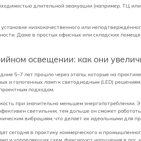
бходимостью длительной эвакуации (например, ТЦ или
и установке низкокачественного или неподтверждённог
асности. Даже в простых офисных или складских помещ
ийном освещении: как они увелич
дние 5–7 лет прошло через этапы, которые на практи
ых и галогенных ламп к светодиодным (LED) решениям 
проектным подходам.
сть при значительно меньшем энергопотреблении. Это
ффективен светильник, тем дольше он сможет работать
аническим вибрациям, что делает их идеальными для п
дят сегодня в практику коммерческого и промышленног
амп и управляющих схем, фиксируют нарушения в лог, 