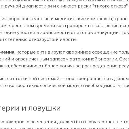
и ручной диагностики и снижает риски "тихого отказа"
ия, образовательные и медицинские комплексы, тран
рам в реальном времени контролировать состояние все
овые участки в зависимости от этапов эвакуации. Так
й степенью отказоустойчивости.
ижения
, которые активируют аварийное освещение толь
ний и ограниченным запасом автономной энергии. Сист
ужна, обеспечивают более логичное распределение рес
яется статичной системой — оно превращается в дина
осто вопрос технологической моды, а необходимость, 
терии и ловушки
вопожарного освещения должен быть обусловлен не тол
задач, для которых устанавливается система. По стат