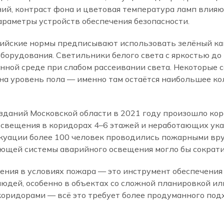
ний, контраст фона и цветовая температура ламп влияю
араметры устройств обеспечения безопасности.
ийские нормы предписывают использовать зелёный как
орудования. Светильники белого света с яркостью до 
нной среде при слабом рассеивании света. Некоторые
на уровень пола — именно там остаётся наибольшее ко
зданий Московской области в 2021 году произошло ко
освещения в коридорах 4–6 этажей и неработающих ука
акуации более 100 человек проводились пожарными вру
ующей системы аварийного освещения могло бы сократит
ения в условиях пожара — это инструмент обеспечения
дей, особенно в объектах со сложной планировкой ил
коридорами — всё это требует более продуманного под