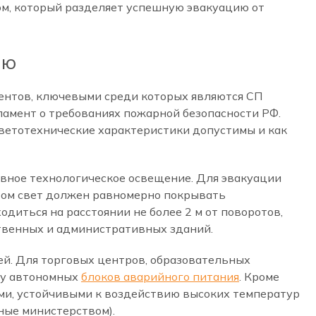
ом, который разделяет успешную эвакуацию от
ию
ентов, ключевыми среди которых являются СП
ламент о требованиях пожарной безопасности РФ.
светотехнические характеристики допустимы и как
рвное технологическое освещение. Для эвакуации
том свет должен равномерно покрывать
диться на расстоянии не более 2 м от поворотов,
ственных и административных зданий.
й. Для торговых центров, образовательных
ку автономных
блоков аварийного питания
. Кроме
ыми, устойчивыми к воздействию высоких температур
ные министерством).