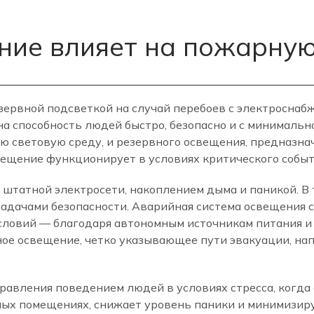
ние влияет на пожарную
езервной подсветкой на случай перебоев с электроснаб
на способность людей быстро, безопасно и с минимальн
ю световую среду, и резервного освещения, предназн
вещение функционирует в условиях критического событ
штатной электросети, накоплением дыма и паникой. В
 задачами безопасности. Аварийная система освещения 
словий — благодаря автономным источникам питания и
чное освещение, четко указывающее пути эвакуации, н
равления поведением людей в условиях стресса, когда
ых помещениях, снижает уровень паники и минимизир