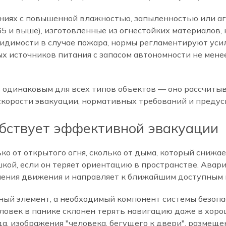
ниях с повышенной влажностью, запыленностью или агр
5 и выше), изготовленные из огнестойких материалов
видимости в случае пожара, нормы регламентируют ус
 источников питания с запасом автономности не менее
 одинаковым для всех типов объектов — оно рассчитыв
 скорости эвакуации, нормативных требований и предус
обствует эффективной эвакуации
ько от открытого огня, сколько от дыма, который сниж
кой, если он теряет ориентацию в пространстве. Ава
ления движения и направляет к ближайшим доступным 
ый элемент, а необходимый компонент системы безопа
еловек в панике склонен терять навигацию даже в хоро
а, изображения "человека, бегущего к двери", размеще