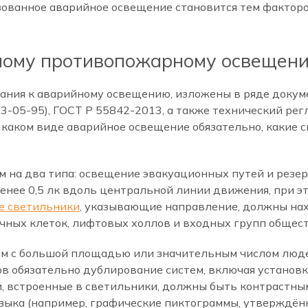
зованное аварийное освещение становится тем фактор
ному противопожарному освещен
ния к аварийному освещению, изложены в ряде докум
3-05-95), ГОСТ Р 55842-2013, а также технический рег
 каком виде аварийное освещение обязательно, какие 
 на два типа: освещение эвакуационных путей и резе
енее 0,5 лк вдоль центральной линии движения, при э
е светильники
, указывающие направление, должны нахо
ичных клеток, лифтовых холлов и входных групп обще
м с большой площадью или значительным числом люде
ов обязательно дублирование систем, включая установ
ели, встроенные в светильники, должны быть контрастн
 языка (например, графические пиктограммы, утверждён