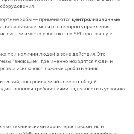
 оборудования.
спортные хабы — применяются
централизованные
х светильников, менять сценарии управления
ие системы часто работают по SPI-протоколу и
ко при наличии людей в зоне действия. Это
емы, "знающие", где именно находятся люди, и
урсов и исключают ложные срабатывания.
мический, настраиваемый элемент общей
продиктованная требованиями надёжности в условиях
ько техническими характеристиками, но и
истике, до 35% инцидентов с отказом аварийного