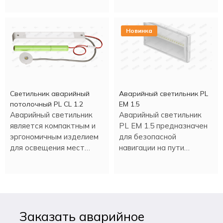
информационных целей.
Новинка
Светильник аварийный
Аварийный светильник PL
потолочный PL CL 1.2
EM 1.5
Аварийный светильник
Аварийный светильник
является компактным и
PL EM 1.5 предназначен
эргономичным изделием
для безопасной
для освещения мест
навигации на пути
эвакуации при нештатной
эвакуации.
ситуации или плановом
отключении
электроэнергии.
Заказать аварийное