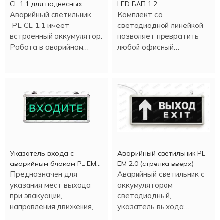
CL 1.1 для подвесных
LED БАП 1.2
потолков
Аварийный светильник
Комплект со
PL CL 1.1 имеет
светодиодной линейкой
встроенный аккумулятор.
позволяет превратить
Работа в аварийном
любой офисный
режиме - более трех
светильник в аварийный
часов.
светильник.
Указатель входа c
Аварийный светильник PL
аварийным блоком PL EM
EM 2.0 (стрелка вверх)
2.0 (1,5 часа)
Предназначен для
Аварийный светильник с
указания мест выхода
аккумулятором
при эвакуации,
светодиодный,
направления движения, а
указатель выхода
также для различных
(стрелка вверх).