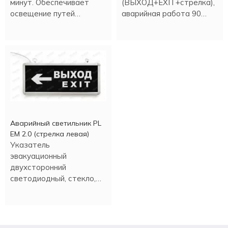
минут. Обеспечивает
(ВЫХОД+EXIT+стрелка),
освещение путей
аварийная работа 90
эвакуации и выхода в
минут.
различных помещениях.
Аварийный светильник PL
EM 2.0 (стрелка левая)
Указатель
эвакуационный
двухсторонний
светодиодный, стекло,
время аварийной работы
90 минут.