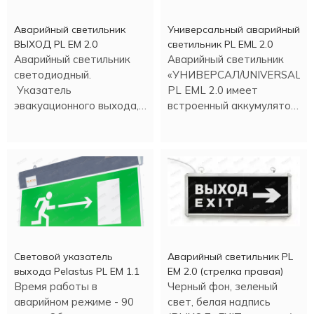
Аварийный светильник
Универсальный аварийный
ВЫХОД PL EM 2.0
светильник PL EML 2.0
Аварийный светильник
Аварийный светильник
светодиодный.
«УНИВЕРСАЛ/UNIVERSAL»
Указатель
PL EML 2.0 имеет
эвакуационного выхода,
встроенный аккумулятор.
время аварийной работы
Работа в аварийном
- 90 минут.
режиме более трех
часов.
Световой указатель
Аварийный светильник PL
выхода Pelastus PL EM 1.1
EM 2.0 (стрелка правая)
Время работы в
Черный фон, зеленый
аварийном режиме - 90
свет, белая надпись