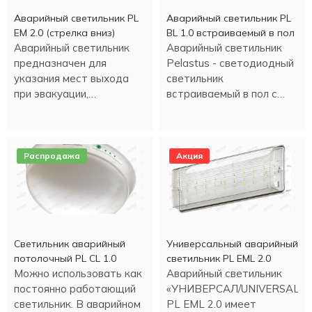
Аварийный светильник PL
Аварийный светильник PL
EM 2.0 (стрелка вниз)
BL 1.0 встраиваемый в пол
Аварийный светильник
Аварийный светильник
предназначен для
Pelastus - светодиодный
указания мест выхода
светильник
при эвакуации,
встраиваемый в пол с
направления движения, а
аккумулятором , в
также для
металлическом корпусе.
информационных целей.
Распродажа
Акция
Светильник аварийный
Универсальный аварийный
потолочный PL CL 1.0
светильник PL EML 2.0
Можно использовать как
Аварийный светильник
постоянно работающий
«УНИВЕРСАЛ/UNIVERSAL»
светильник. В аварийном
PL EML 2.0 имеет