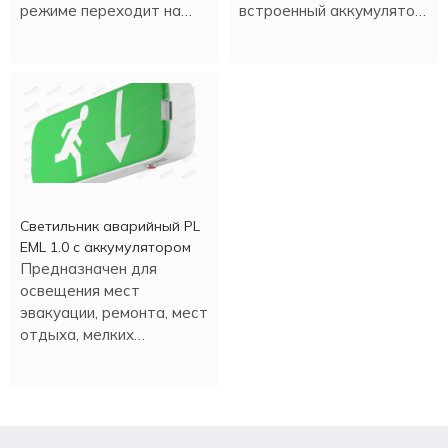
режиме переходит на
встроенный аккумулятор.
светодиодное
Работа в аварийном
освещение.
режиме более трех
часов.
Светильник аварийный PL
EML 1.0 с аккумулятором
Предназначен для
освещения мест
эвакуации, ремонта, мест
отдыха, мелких
строительных работ и
т.д. Настенная или
потолочная установка.