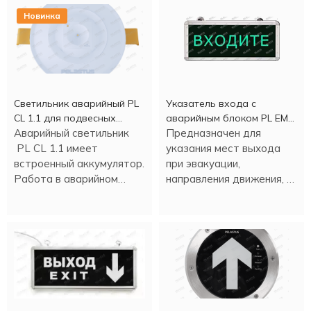
Новинка
Светильник аварийный PL
Указатель входа c
CL 1.1 для подвесных
аварийным блоком PL EM
потолков
Аварийный светильник
2.0 (1,5 часа)
Предназначен для
PL CL 1.1 имеет
указания мест выхода
встроенный аккумулятор.
при эвакуации,
Работа в аварийном
направления движения, а
режиме - более трех
также для различных
часов.
информационных целей.